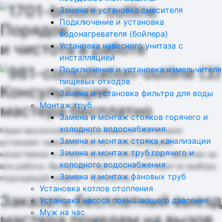
Замена и установка смесителя
Подключение и установка
Порядок
водонагревателя (бойлера)
и чистота в работе
Установка навесного унитаза с
инсталляцией
Подключение и установка измельчителя
пищевых отходов
Консультация
Замена и установка фильтра для воды
Монтаж труб
мастера бесплатно
Замена и монтаж стояков горячего и
холодного водоснабжения
Наши высококвалифицированные сантехники
Замена и монтаж стояка канализации
установят навесной унитаз с инсталляцией
Замена и монтаж труб горячего и
качественно и в кратчайшие сроки. Даем гарантию на
холодного водоснабжения
все работы. Выезд мастера и консультация по выбору
Замена и монтаж фановых труб
подходящей модели – бесплатно.
Установка котлов отопления
Заказать бесплатный выезд
Установка насоса повышающего давление
Муж на час
мастера
приедем на вызов