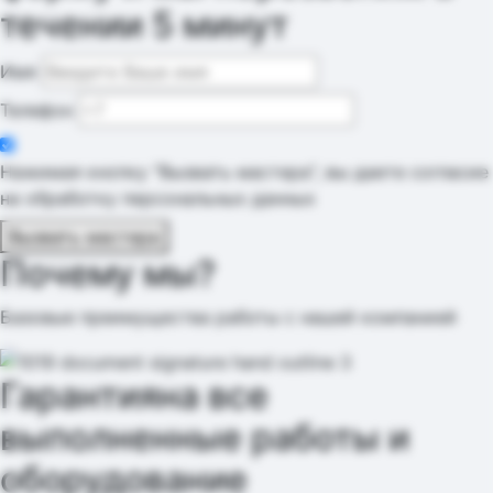
течении 5 минут
Имя
Телефон
Нажимая кнопку "Вызвать мастера", вы даете согласие
на обработку персональных данных
Вызвать мастера
Почему мы?
Базовые преимущества работы с нашей компанией
Гарантия
на все
выполненные работы и
оборудование