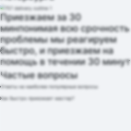
Приезжаем за 30
мин
понимая всю срочность
проблемы мы реагируем
быстро, и приезжаем на
помощь в течении 30 минут
Частые вопросы
Ответы на наиболее популярные вопросы
Как быстро приезжает мастер?