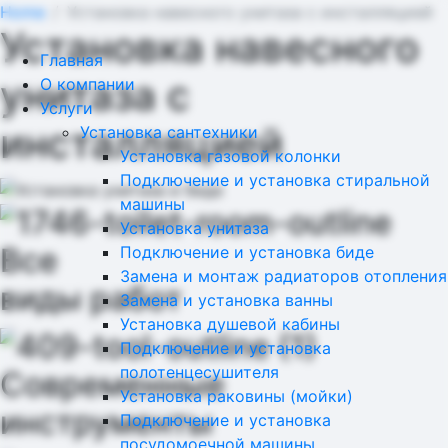
Home
Установка навесного унитаза с инсталляцией
Установка навесного
Главная
унитаза с
О компании
Услуги
инсталляцией
Установка сантехники
Установка газовой колонки
Подключение и установка стиральной
машины
Установка унитаза
Все
Подключение и установка биде
Замена и монтаж радиаторов отопления
виды работ
Замена и установка ванны
Установка душевой кабины
Подключение и установка
полотенцесушителя
Современные
Установка раковины (мойки)
инструменты
Подключение и установка
посудомоечной машины