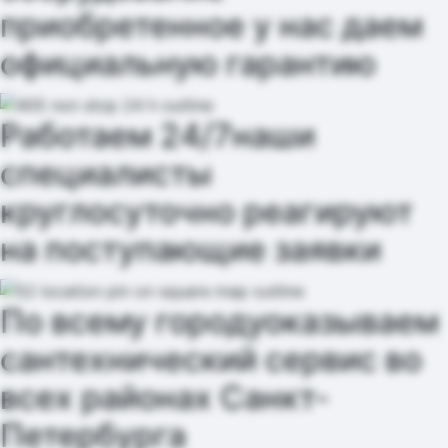
приобретенное у нас даем
официальную гарантию
Работаем 24/7
наши
специалисты
круглосуточно реагируют
на поступающие заявки
По всему городу
оказываем
сантехнический сервис во
всех районах Санкт-
Петербурга