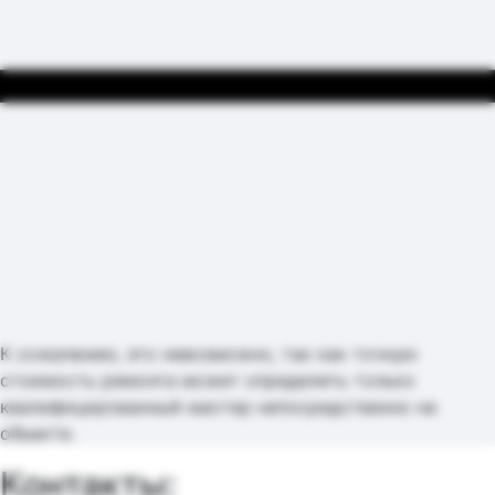
К сожалению, это невозможно, так как точную
стоимость ремонта может определить только
квалифицированный мастер непосредственно на
объекте.
Контакты: