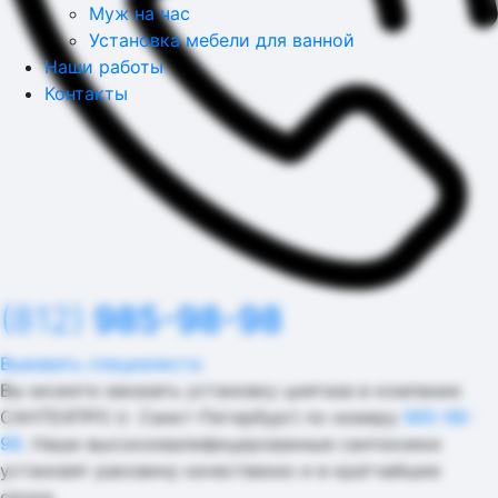
Муж на час
Установка мебели для ванной
Наши работы
Контакты
(812)
985-98-98
Вывзвать специалиста
Вы можете заказать установку цнитаза в компании
САНТЕХПРО (г. Санкт-Петербург)
по номеру
985-98-
98
. Наши высококвалифицированные сантехники
установят раковину качественно и в кратчайшие
сроки.