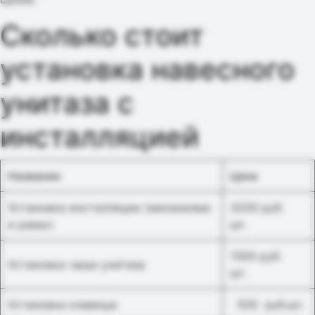
Сколько стоит
установка навесного
унитаза с
инсталляцией
Название
Цена
Установка инсталляции (механизма
3200 руб.
и рамы)
шт.
1300 руб.
Установка чаши унитаза
шт.
Установка клавиши
500 руб.шт.